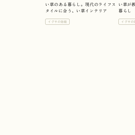
い草のある暮らし。現代のライフス
い草が
タイルに合う、い草インテリア
暮らし
イグサの効能
イグサの
Company
会社情報