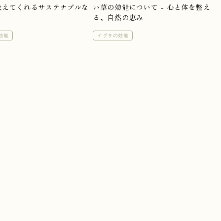
教えてくれるサステナブルな
い草の効能について - 心と体を整え
る、自然の恵み
効能
イグサの効能
Con
>
お問い合