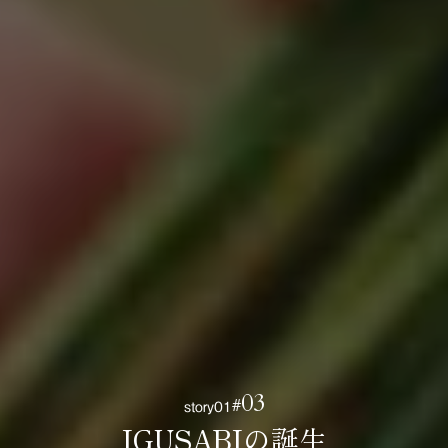
03
story
01
#
IGUSABIの誕生