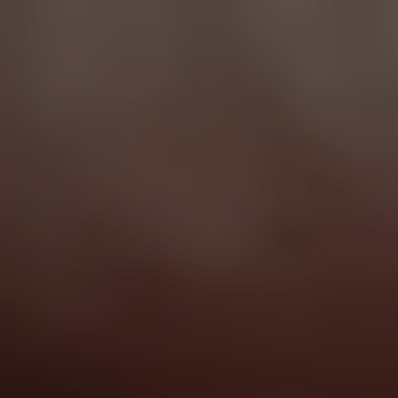
JP
/
EN