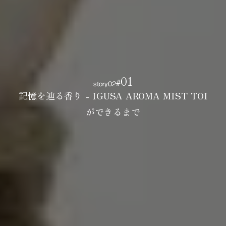
01
story
02
#
記憶を辿る香り - IGUSA AROMA MIST TOI
ができるまで