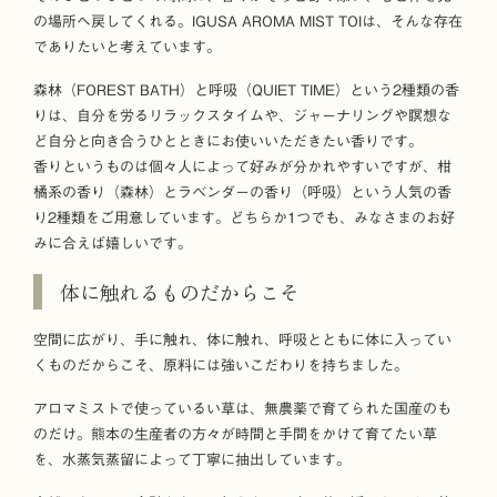
の場所へ戻してくれる。IGUSA AROMA MIST TOIは、そんな存在
でありたいと考えています。
森林（FOREST BATH）と呼吸（QUIET TIME）という2種類の香
りは、自分を労るリラックスタイムや、ジャーナリングや瞑想な
ど自分と向き合うひとときにお使いいただきたい香りです。
香りというものは個々人によって好みが分かれやすいですが、柑
橘系の香り（森林）とラベンダーの香り（呼吸）という人気の香
り2種類をご用意しています。どちらか1つでも、みなさまのお好
みに合えば嬉しいです。
体に触れるものだからこそ
空間に広がり、手に触れ、体に触れ、呼吸とともに体に入ってい
くものだからこそ、原料には強いこだわりを持ちました。
アロマミストで使っているい草は、無農薬で育てられた国産のも
のだけ。熊本の生産者の方々が時間と手間をかけて育てたい草
を、水蒸気蒸留によって丁寧に抽出しています。