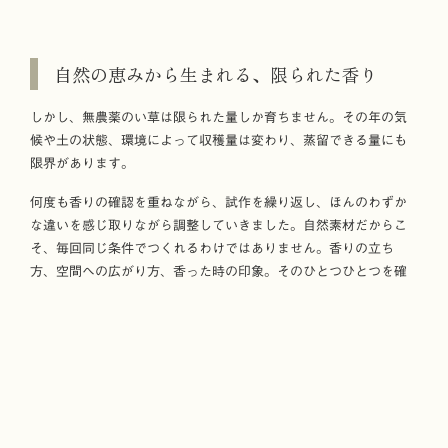
自然の恵みから生まれる、限られた香り
しかし、無農薬のい草は限られた量しか育ちません。その年の気
候や土の状態、環境によって収穫量は変わり、蒸留できる量にも
限界があります。
何度も香りの確認を重ねながら、試作を繰り返し、ほんのわずか
な違いを感じ取りながら調整していきました。自然素材だからこ
そ、毎回同じ条件でつくれるわけではありません。香りの立ち
方、空間への広がり方、香った時の印象。そのひとつひとつを確
かめながら、時間をかけて形にしていきました。
IGUSA AROMA MIST TOIは、大量につくることを前提としたプロ
ダクトではありません。自然の恵みの中から、限られた分だけ生
まれてくる香りです。
日常の中に、小さな余白を