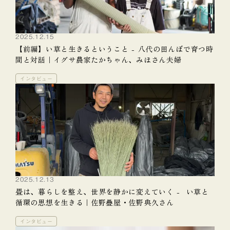
2025.12.15
【前編】い草と生きるということ - 八代の田んぼで育つ時
間と対話｜イグサ農家たかちゃん、みほさん夫婦
インタビュー
2025.12.13
畳は、暮らしを整え、世界を静かに変えていく - い草と
循環の思想を生きる｜佐野疊屋・佐野典久さん
インタビュー