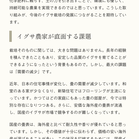
化学肥料に頼らず、土の力を引き出すことで、環境にも優しく、
持続可能な農業を実現できるのではと思っています。こうした取
り組みが、今後のイグサ栽培の発展につながることを期待してい
ます。
イグサ農家が直面する課題
栽培そのものに関しては、大きな問題はありません。長年の経験
を積んできたこともあり、安定した品質のイグサを育てることが
できるようになったという背景もあるので。しかし、最大の課題
は「需要の減少」です。
近年、日本の住宅事情が変化し、畳の需要が減少しています。和
室のある家が少なくなり、新築住宅ではフローリングが主流にな
っています。かつてはどの家庭にもあった畳の部屋が、今では特
別な存在になりつつある。さらに、安価な海外産の畳表が流通
し、国産のイグサが市場で競争するのが難しくなっています。
国産の畳表は、海外産と比べて耐久性や香りが優れていると思っ
ています。しかし、その価値が十分に伝わらず、価格の安い海外
産が選ばれることが多い。この状況を打破するためには、国産イ